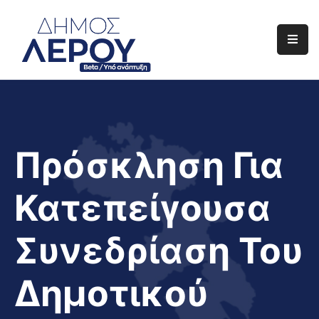
Αρχική
Ο
Δήμος
Ενημέρωση
Πρόσκληση Για
Διαφάνεια
Κατεπείγουσα
Το
Νησί
Συνεδρίαση Του
Μας
Έργα
Δημοτικού