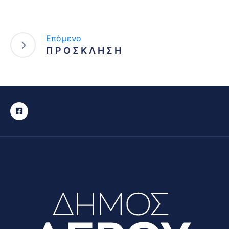
Επόμενο
Π Ρ Ο Σ Κ Λ Η Σ Η