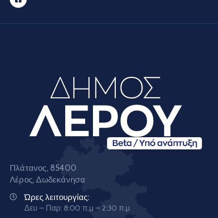
Πλάτανος, 85400
Λέρος, Δωδεκάνησα
Ώρες λειτουργίας:
Δευ – Παρ: 8:00 π.μ – 2:30 π.μ