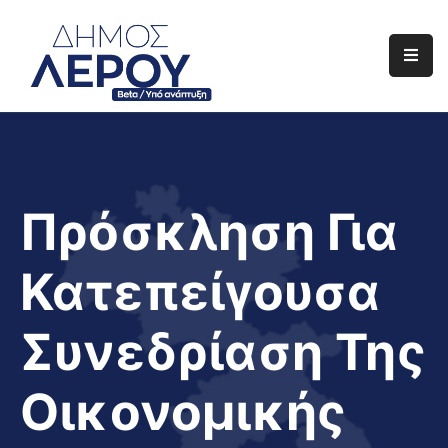
Αρχική
Ο
Δήμος
Ενημέρωση
Πρόσκληση Για
Διαφάνεια
Κατεπείγουσα
Το
Νησί
Συνεδρίαση Της
Μας
Έργα
Οικονομικής