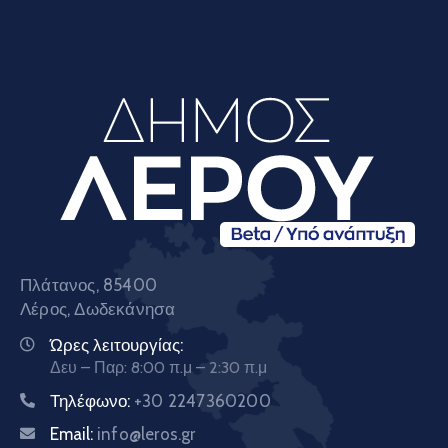
Πλάτανος, 85400
Λέρος, Δωδεκάνησα
Ώρες λειτουργίας:
Δευ – Παρ: 8:00 π.μ – 2:30 π.μ
Τηλέφωνο:
+30 2247360200
Email:
info@leros.gr