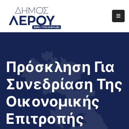
Αρχική
Ο
Δήμος
Ενημέρωση
Πρόσκληση Για
Διαφάνεια
Συνεδρίαση Της
Το
Νησί
Οικονομικής
Μας
Έργα
Επιτροπής