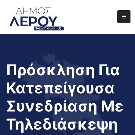
Αρχική
Ο
Δήμος
Ενημέρωση
Πρόσκληση Για
Διαφάνεια
Κατεπείγουσα
Το
Νησί
Συνεδρίαση Με
Μας
Έργα
Τηλεδιάσκεψη