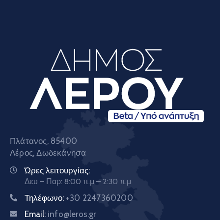
Πλάτανος, 85400
Λέρος, Δωδεκάνησα
Ώρες λειτουργίας:
Δευ – Παρ: 8:00 π.μ – 2:30 π.μ
Τηλέφωνο:
+30 2247360200
Email:
info@leros.gr