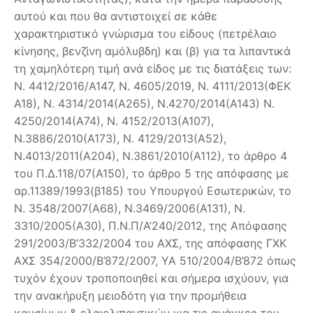
αυτού και που θα αντιστοιχεί σε κάθε
χαρακτηριστικό γνώρισμα του είδους (πετρέλαιο
κίνησης, βενζίνη αμόλυβδη) και (β) για τα λιπαντικά
τη χαμηλότερη τιμή ανά είδος με τις διατάξεις των:
Ν. 4412/2016/Α147, Ν. 4605/2019, Ν. 4111/2013(ΦΕΚ
Α18), Ν. 4314/2014(Α265), Ν.4270/2014(Α143) Ν.
4250/2014(Α74), Ν. 4152/2013(Α107),
Ν.3886/2010(Α173), Ν. 4129/2013(Α52),
Ν.4013/2011(Α204), Ν.3861/2010(Α112), το άρθρο 4
του Π.Δ.118/07(Α150), το άρθρο 5 της απόφασης με
αρ.11389/1993(β185) του Υπουργού Εσωτερικών, το
Ν. 3548/2007(Α68), Ν.3469/2006(Α131), Ν.
3310/2005(Α30), Π.Ν.Π/Α’240/2012, της Απόφασης
291/2003/Β’332/2004 του ΑΧΣ, της απόφασης ΓΧΚ
ΑΧΣ 354/2000/Β’872/2007, ΥΑ 510/2004/Β’872 όπως
τυχόν έχουν τροποποιηθεί και σήμερα ισχύουν, για
την ανακήρυξη μειοδότη για την προμήθεια
καυσίμων & ελαιολιπαντικών για τις ανάγκες του