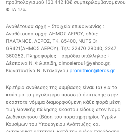
προϋπολογισμού 160.442,10€ συμπεριλαμβανομένου
ΦΠΑ 17%.
Αναθέτουσα αρχή – Στοιχεία επικοινωνίας :
Αναθέτουσα αρχή: ΔΗΜΟΣ ΛΕΡΟΥ, οδός:
ΠΛΑΤΑΝΟΣ, ΛΕΡΟΣ, ΤΚ. 85400, NUTS 3:
GR421(ΔΗΜΟΣ ΛΕΡΟΥ), Τηλ: 22470 28040, 2247
360252, Πληροφορίες – αρμόδια υπάλληλος :
Δέσποινα Ν. Φιλιππίδη, dimoslerou1@yahoo.gr,
Κωνσταντίνα Ν. Νταλόγλου
promithion@leros.gr
Κριτήριο ανάθεσης της σύμβασης είναι: (α) για τα
καύσιμα το μεγαλύτερο ποσοστό έκπτωσης στην
εκάστοτε νόμιμα διαμορφούμενη κάθε φορά μέση
τιμή λιανικής πώλησης έκαστου είδους στον Νομό
Δωδεκανήσου (Βάση του παρατηρητηρίου Υγρών
Καυσίμων του Υπουργείου Ανάπτυξης και
Ανταγωνιστικότητας), κατά την ημέρα παράδοσης