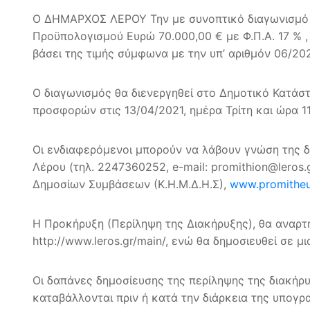
Ο ΔΗΜΑΡΧΟΣ ΛΕΡΟΥ Την με συνοπτικό διαγωνισμό ε
Προϋπολογισμού Ευρώ 70.000,00 € με Φ.Π.Α. 17 % 
βάσει της τιμής σύμφωνα με την υπ’ αριθμόν 06/20
Ο διαγωνισμός θα διενεργηθεί στο Δημοτικό Κατάσ
προσφορών στις 13/04/2021, ημέρα Τρίτη και ώρα 
Οι ενδιαφερόμενοι μπορούν να λάβουν γνώση της δ
Λέρου (τηλ. 2247360252, e-mail: promithion@leros
Δημοσίων Συμβάσεων (Κ.Η.Μ.Δ.Η.Σ),
www.promitheus
Η Προκήρυξη (Περίληψη της Διακήρυξης), θα αναρτ
http://www.leros.gr/main/, ενώ θα δημοσιευθεί σε μ
Οι δαπάνες δημοσίευσης της περίληψης της διακήρ
καταβάλλονται πριν ή κατά την διάρκεια της υπογ