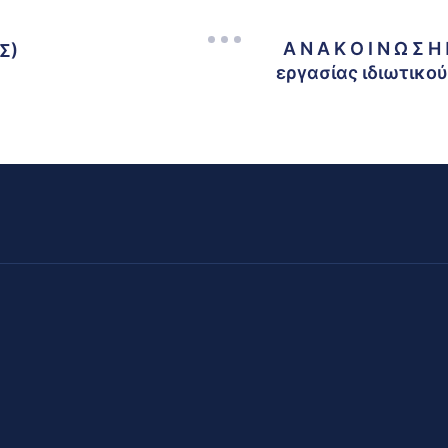
Α Ν Α Κ Ο Ι Ν Ω 
Σ)
εργασίας ιδιωτικού