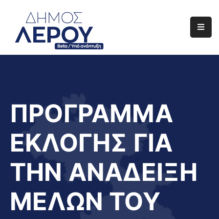
Αρχική
Ο
Δήμος
Ενημέρωση
ΠΡΟΓΡΑΜΜΑ
Διαφάνεια
ΕΚΛΟΓΗΣ ΓΙΑ
Το
Νησί
ΤΗΝ ΑΝΑΔΕΙΞΗ
Μας
Έργα
ΜΕΛΩΝ ΤΟΥ