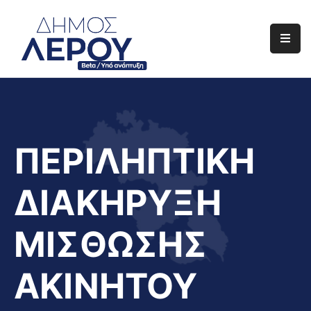
Αρχική
Ο
Δήμος
Ενημέρωση
ΠΕΡΙΛΗΠΤΙΚΗ
Διαφάνεια
ΔΙΑΚΗΡΥΞΗ
Το
Νησί
ΜΙΣΘΩΣΗΣ
Μας
Έργα
ΑΚΙΝΗΤΟΥ