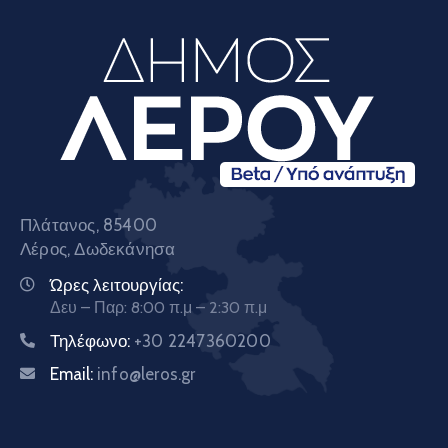
Πλάτανος, 85400
Λέρος, Δωδεκάνησα
Ώρες λειτουργίας:
Δευ – Παρ: 8:00 π.μ – 2:30 π.μ
Τηλέφωνο:
+30 2247360200
Email:
info@leros.gr