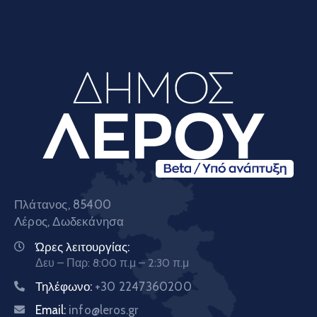
Πλάτανος, 85400
Λέρος, Δωδεκάνησα
Ώρες λειτουργίας:
Δευ – Παρ: 8:00 π.μ – 2:30 π.μ
Τηλέφωνο:
+30 2247360200
Email:
info@leros.gr