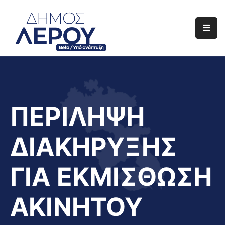
Αρχική
Ο
Δήμος
Ενημέρωση
ΠΕΡΙΛΗΨΗ
Διαφάνεια
ΔΙΑΚΗΡΥΞΗΣ
Το
Νησί
ΓΙΑ ΕΚΜΙΣΘΩΣΗ
Μας
Έργα
ΑΚΙΝΗΤΟΥ