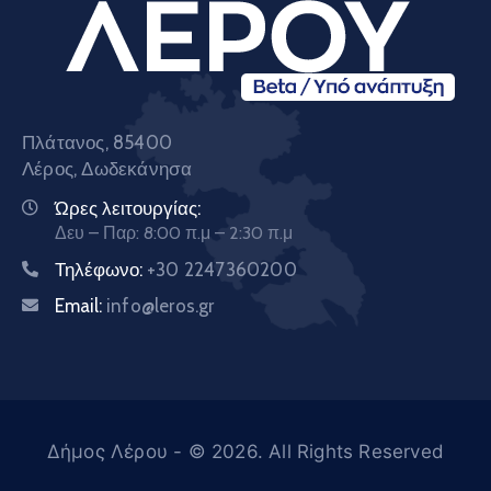
Πλάτανος, 85400
Λέρος, Δωδεκάνησα
Ώρες λειτουργίας:
Δευ – Παρ: 8:00 π.μ – 2:30 π.μ
Τηλέφωνο:
+30 2247360200
Email:
info@leros.gr
Δήμος Λέρου
- © 2026. All Rights Reserved