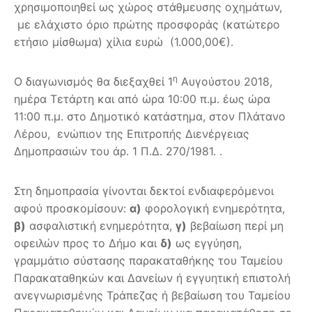
χρησιμοποιηθεί ως χώρος στάθμευσης οχημάτων,
με ελάχιστο όριο πρώτης προσφοράς (κατώτερο
ετήσιο μίσθωμα) χίλια ευρώ (1.000,00€).
η
Ο διαγωνισμός θα διεξαχθεί 1
Αυγούστου 2018,
ημέρα Τετάρτη και από ώρα 10:00 π.μ. έως ώρα
11:00 π.μ. στο Δημοτικό κατάστημα, στον Πλάτανο
Λέρου, ενώπιον της Επιτροπής Διενέργειας
Δημοπρασιών του άρ. 1 Π.Δ. 270/1981. .
Στη δημοπρασία γίνονται δεκτοί ενδιαφερόμενοι
αφού προσκομίσουν:
α)
φορολογική ενημερότητα,
β)
ασφαλιστική ενημερότητα,
γ)
βεβαίωση περί μη
οφειλών προς το Δήμο και
δ)
ως εγγύηση,
γραμμάτιο σύστασης παρακαταθήκης του Ταμείου
Παρακαταθηκών και Δανείων ή εγγυητική επιστολή
ανεγνωρισμένης Τράπεζας ή βεβαίωση του Ταμείου