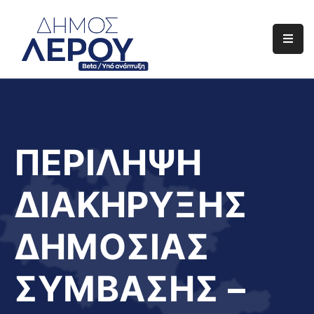
Αρχική
Ο
Δήμος
Ενημέρωση
ΠΕΡΙΛΗΨΗ
Διαφάνεια
ΔΙΑΚΗΡΥΞΗΣ
Το
Νησί
ΔΗΜΟΣΙΑΣ
Μας
Έργα
ΣΥΜΒΑΣΗΣ –