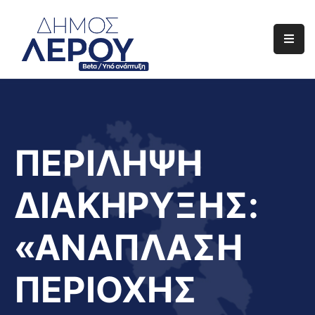
Αρχική
Ο
Δήμος
Ενημέρωση
ΠΕΡΙΛΗΨΗ
Διαφάνεια
ΔΙΑΚΗΡΥΞΗΣ:
Το
Νησί
«ΑΝΑΠΛΑΣΗ
Μας
Έργα
ΠΕΡΙΟΧΗΣ