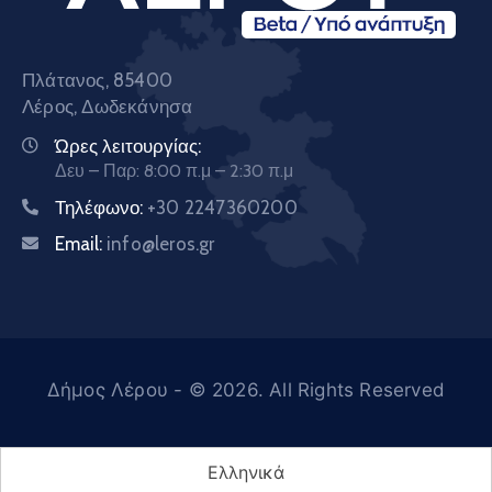
Πλάτανος, 85400
Λέρος, Δωδεκάνησα
Ώρες λειτουργίας:
Δευ – Παρ: 8:00 π.μ – 2:30 π.μ
Τηλέφωνο:
+30 2247360200
Email:
info@leros.gr
Δήμος Λέρου
- © 2026. All Rights Reserved
Ελληνικά