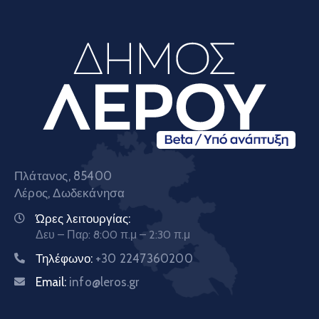
Πλάτανος, 85400
Λέρος, Δωδεκάνησα
Ώρες λειτουργίας:
Δευ – Παρ: 8:00 π.μ – 2:30 π.μ
Τηλέφωνο:
+30 2247360200
Email:
info@leros.gr