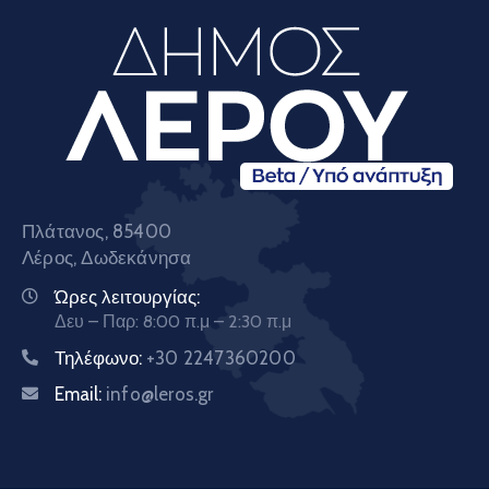
Πλάτανος, 85400
Λέρος, Δωδεκάνησα
Ώρες λειτουργίας:
Δευ – Παρ: 8:00 π.μ – 2:30 π.μ
Τηλέφωνο:
+30 2247360200
Email:
info@leros.gr