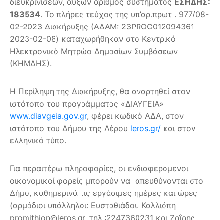
διευκρινίσεων, αύξων αριθμός συστήματος
ΕΣΗΔΗΣ:
183534
. Το πλήρες τεύχος της υπ’αρ.πρωτ . 977/08-
02-2023 Διακήρυξης (ΑΔΑΜ: 23PROC012094361
2023-02-08) καταχωρήθηκαν στο Κεντρικό
Ηλεκτρονικό Μητρώο Δημοσίων Συμβάσεων
(ΚΗΜΔΗΣ).
Η Περίληψη της Διακήρυξης, θα αναρτηθεί στον
ιστότοπο του προγράμματος «ΔΙΑΥΓΕΙΑ»
www.diavgeia.gov.gr
, φέρει κωδικό ΑΔΑ, στον
ιστότοπο του Δήμου της Λέρου
leros.gr/
και στον
ελληνικό τύπο.
Για περαιτέρω πληροφορίες, οι ενδιαφερόμενοι
οικονομικοί φορείς μπορούν να απευθύνονται στο
Δήμο, καθημερινά τις εργάσιμες ημέρες και ώρες
(αρμόδιοι υπάλληλοι: Ευσταθιάδου Καλλιόπη
promithion@leros.gr, τηλ.:2247360231 και Ζαΐρης