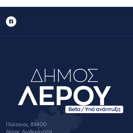
Πλάτανος, 85400
Λέρος, Δωδεκάνησα