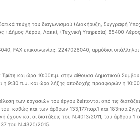
ατικά τεύχη του διαγωνισμού (Διακήρυξη, Συγγραφή Υπο
ς : Δήμος Λέρου, Λακκί, (Τεχνική Υπηρεσία) 85400 Λέρο
0, FAX επικοινωνίας: 2247028040, αρμόδιοι υπάλληλοι 
α
Τρίτη
και ώρα 10:00π.μ. στην αίθουσα Δημοτικού Συμβου
ι η 9:30 π.μ. και ώρα λήξης αποδοχής προσφορών η 10:00
έλεση των εργασιών του έργου διέπονται από τις διατάξε
 του, καθώς και των άρθρων 133,177παρ.1 και 183παρ.2γ.γ
ή έχουν και οι διατάξεις του Ν.4013/2011, του άρθρου 1 
 37 του Ν.4320/2015.