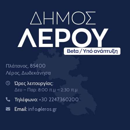
Πλάτανος, 85400
Λέρος, Δωδεκάνησα
Ώρες λειτουργίας:
Δευ – Παρ: 8:00 π.μ – 2:30 π.μ
Τηλέφωνο:
+30 2247360200
Email:
info@leros.gr