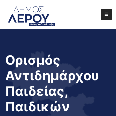
Αρχική
Ο
Δήμος
Ενημέρωση
Ορισμός
Διαφάνεια
Αντιδημάρχου
Το
Νησί
Παιδείας,
Μας
Έργα
Παιδικών