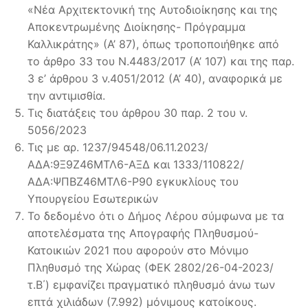
«Νέα Αρχιτεκτονική της Αυτοδιοίκησης και της
Αποκεντρωμένης Διοίκησης- Πρόγραμμα
Καλλικράτης» (Α’ 87), όπως τροποποιήθηκε από
το άρθρο 33 του Ν.4483/2017 (Α’ 107) και της παρ.
3 ε’ άρθρου 3 ν.4051/2012 (Α’ 40), αναφορικά με
την αντιμισθία.
Τις διατάξεις του άρθρου 30 παρ. 2 του ν.
5056/2023
Τις με αρ. 1237/94548/06.11.2023/
ΑΔΑ:9Ξ9Ζ46ΜΤΛ6-ΑΞΔ και 1333/110822/
ΑΔΑ:ΨΠΒΖ46ΜΤΛ6-Ρ90 εγκυκλίους του
Υπουργείου Εσωτερικών
Το δεδομένο ότι ο Δήμος Λέρου σύμφωνα με τα
αποτελέσματα της Απογραφής Πληθυσμού-
Κατοικιών 2021 που αφορούν στο Μόνιμο
Πληθυσμό της Χώρας (ΦΕΚ 2802/26-04-2023/
τ.Β΄) εμφανίζει πραγματικό πληθυσμό άνω των
επτά χιλιάδων (7.992) μόνιμους κατοίκους.