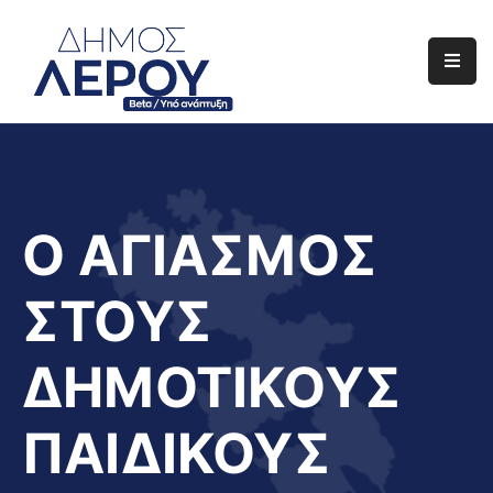
Αρχική
Ο
Δήμος
Ενημέρωση
Ο ΑΓΙΑΣΜΟΣ
Διαφάνεια
ΣΤΟΥΣ
Το
Νησί
ΔΗΜΟΤΙΚΟΥΣ
Μας
Έργα
ΠΑΙΔΙΚΟΥΣ