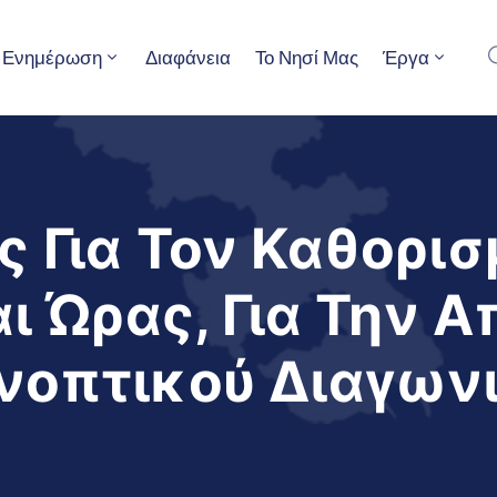
Ενημέρωση
Διαφάνεια
Το Νησί Μας
Έργα
 Για Τον Καθορισ
ι Ώρας, Για Την 
οπτικού Διαγων