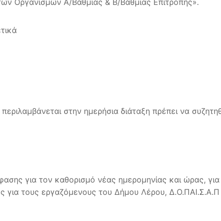
 των Οργανισμών Α/Βάθμιας & Β/Βάθμιας Επιτροπής».
τικά
ν περιλαμβάνεται στην ημερήσια διάταξη πρέπει να συζητ
φασης για τον καθορισμό νέας ημερομηνίας και ώρας, γι
 για τους εργαζόμενους του Δήμου Λέρου, Δ.Ο.ΠΑΙ.Σ.Α.Π