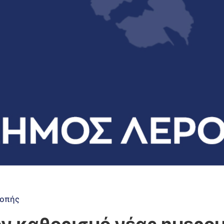
ροπής