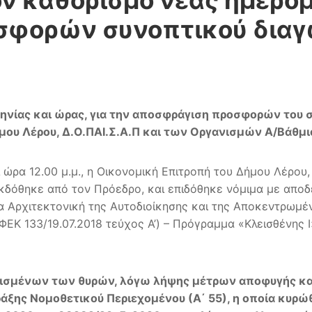
ν καθορισμό νέας ημερομη
σφορών συνοπτικού δια
ηνίας και ώρας, για την αποσφράγιση προσφορών του 
μου Λέρου, Δ.Ο.ΠΑΙ.Σ.Α.Π και των Οργανισμών Α/Βάθμι
 ώρα 12.00 μ.μ., η Οικονομική Επιτροπή του Δήμου Λέρου,
κδόθηκε από τον Πρόεδρο, και επιδόθηκε νόμιμα με αποδε
έα Αρχιτεκτονική της Αυτοδιοίκησης και της Αποκεντρωμ
ΕΚ 133/19.07.2018 τεύχος Α’) – Πρόγραμμα «Κλεισθένης 
εισμένων των θυρών, λόγω λήψης μέτρων αποφυγής κα
ράξης Νομοθετικού Περιεχομένου (Α΄ 55), η οποία κυρώθ