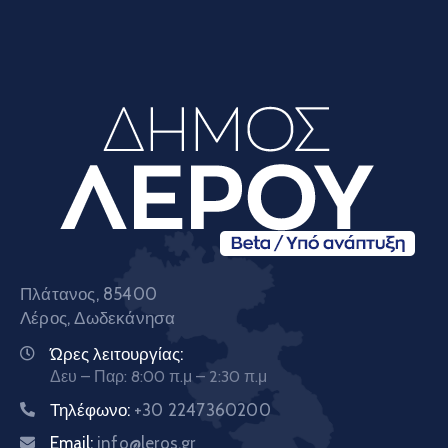
Πλάτανος, 85400
Λέρος, Δωδεκάνησα
Ώρες λειτουργίας:
Δευ – Παρ: 8:00 π.μ – 2:30 π.μ
Τηλέφωνο:
+30 2247360200
Email:
info@leros.gr