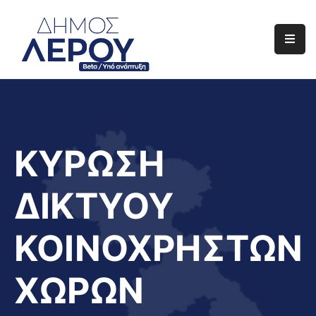
Αρχική
Ο
Δήμος
Ενημέρωση
ΚΥΡΩΣΗ
Διαφάνεια
ΔΙΚΤΥΟΥ
Το
Νησί
ΚΟΙΝΟΧΡΗΣΤΩΝ
Μας
Έργα
ΧΩΡΩΝ