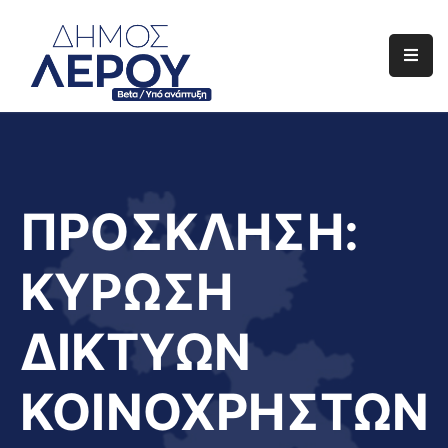
Αρχική
Ο
Δήμος
Ενημέρωση
ΠΡΟΣΚΛΗΣΗ:
Διαφάνεια
ΚΥΡΩΣΗ
Το
Νησί
ΔΙΚΤΥΩΝ
Μας
Έργα
ΚΟΙΝΟΧΡΗΣΤΩΝ