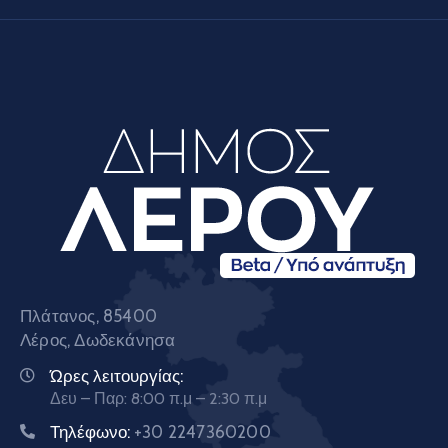
Πλάτανος, 85400
Λέρος, Δωδεκάνησα
Ώρες λειτουργίας:
Δευ – Παρ: 8:00 π.μ – 2:30 π.μ
Τηλέφωνο:
+30 2247360200