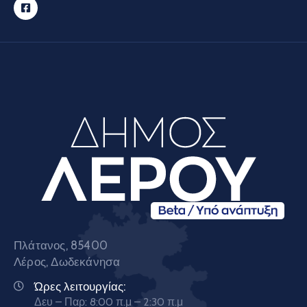
Πλάτανος, 85400
Λέρος, Δωδεκάνησα
Ώρες λειτουργίας:
Δευ – Παρ: 8:00 π.μ – 2:30 π.μ