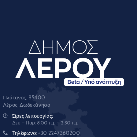
Πλάτανος, 85400
Λέρος, Δωδεκάνησα
Ώρες λειτουργίας:
Δευ – Παρ: 8:00 π.μ – 2:30 π.μ
Τηλέφωνο:
+30 2247360200