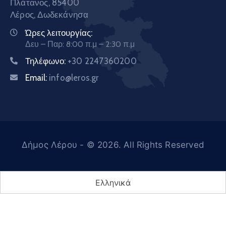
Πλάτανος, 85400
Λέρος, Δωδεκάνησα
Ώρες λειτουργίας:
Δευ – Παρ: 8:00 π.μ – 2:30 π.μ
Τηλέφωνο:
+30 2247360200
Email:
info@leros.gr
Δήμος Λέρου
- © 2026. All Rights Reserved
Ελληνικά