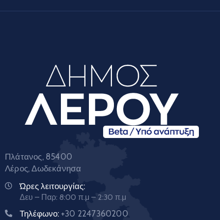
Πλάτανος, 85400
Λέρος, Δωδεκάνησα
Ώρες λειτουργίας:
Δευ – Παρ: 8:00 π.μ – 2:30 π.μ
Τηλέφωνο:
+30 2247360200