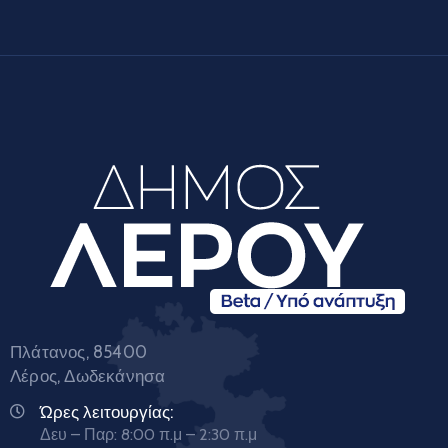
Πλάτανος, 85400
Λέρος, Δωδεκάνησα
Ώρες λειτουργίας:
Δευ – Παρ: 8:00 π.μ – 2:30 π.μ