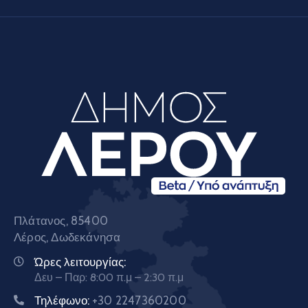
Πλάτανος, 85400
Λέρος, Δωδεκάνησα
Ώρες λειτουργίας:
Δευ – Παρ: 8:00 π.μ – 2:30 π.μ
Τηλέφωνο:
+30 2247360200