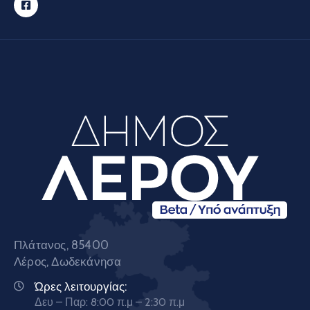
Πλάτανος, 85400
Λέρος, Δωδεκάνησα
Ώρες λειτουργίας:
Δευ – Παρ: 8:00 π.μ – 2:30 π.μ