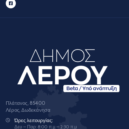
Πλάτανος, 85400
Λέρος, Δωδεκάνησα
Ώρες λειτουργίας:
Δευ – Παρ: 8:00 π.μ – 2:30 π.μ