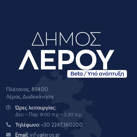
Πλάτανος, 85400
Λέρος, Δωδεκάνησα
Ώρες λειτουργίας:
Δευ – Παρ: 8:00 π.μ – 2:30 π.μ
Τηλέφωνο:
+30 2247360200
Email:
info@leros.gr