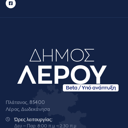
Πλάτανος, 85400
Λέρος, Δωδεκάνησα
Ώρες λειτουργίας:
Δευ – Παρ: 8:00 π.μ – 2:30 π.μ