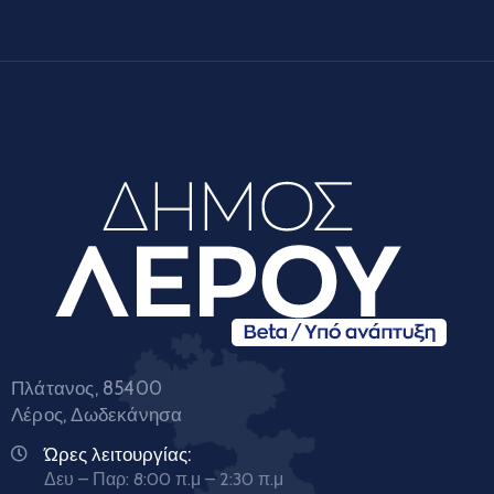
Πλάτανος, 85400
Λέρος, Δωδεκάνησα
Ώρες λειτουργίας:
Δευ – Παρ: 8:00 π.μ – 2:30 π.μ