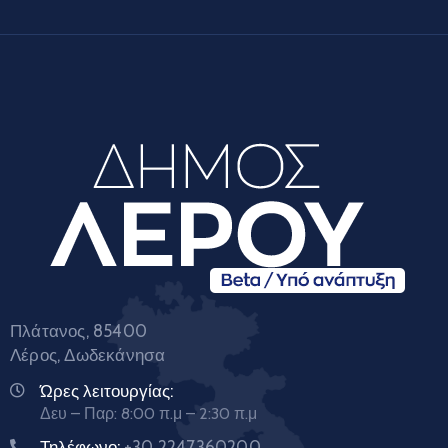
Πλάτανος, 85400
Λέρος, Δωδεκάνησα
Ώρες λειτουργίας:
Δευ – Παρ: 8:00 π.μ – 2:30 π.μ
Τηλέφωνο:
+30 2247360200