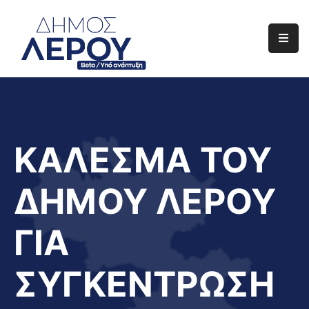
Αρχική
Ο
Δήμος
Ενημέρωση
ΚΑΛΕΣΜΑ ΤΟΥ
Διαφάνεια
ΔΗΜΟΥ ΛΕΡΟΥ
Το
Νησί
ΓΙΑ
Μας
Έργα
ΣΥΓΚΕΝΤΡΩΣΗ