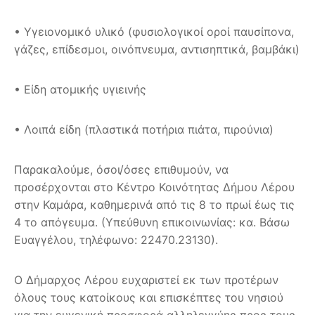
• Υγειονομικό υλικό (φυσιολογικοί οροί παυσίπονα,
γάζες, επίδεσμοι, οινόπνευμα, αντισηπτικά, βαμβάκι)
• Είδη ατομικής υγιεινής
• Λοιπά είδη (πλαστικά ποτήρια πιάτα, πιρούνια)
Παρακαλούμε, όσοι/όσες επιθυμούν, να
προσέρχονται στο Κέντρο Κοινότητας Δήμου Λέρου
στην Καμάρα, καθημερινά από τις 8 το πρωί έως τις
4 το απόγευμα. (Υπεύθυνη επικοινωνίας: κα. Βάσω
Ευαγγέλου, τηλέφωνο: 22470.23130).
Ο Δήμαρχος Λέρου ευχαριστεί εκ των προτέρων
όλους τους κατοίκους και επισκέπτες του νησιού
για την ευγενική προσφορά αλληλεγγύης προς τους