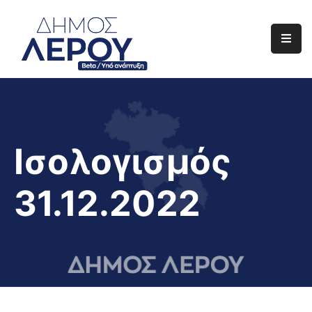
Αρχική
Ο
Δήμος
Ενημέρωση
Ισολογισμός
Διαφάνεια
31.12.2022
Το
Νησί
Μας
Έργα