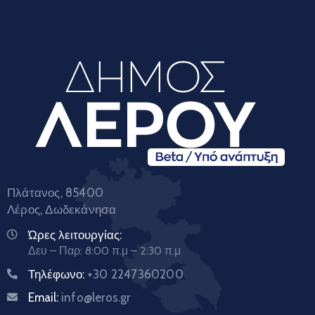
Πλάτανος, 85400
Λέρος, Δωδεκάνησα
Ώρες λειτουργίας:
Δευ – Παρ: 8:00 π.μ – 2:30 π.μ
Τηλέφωνο:
+30 2247360200
Email:
info@leros.gr