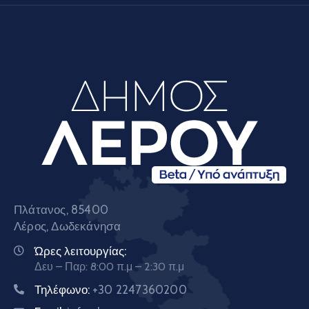
Πλάτανος, 85400
Λέρος, Δωδεκάνησα
Ώρες λειτουργίας:
Δευ – Παρ: 8:00 π.μ – 2:30 π.μ
Τηλέφωνο:
+30 2247360200