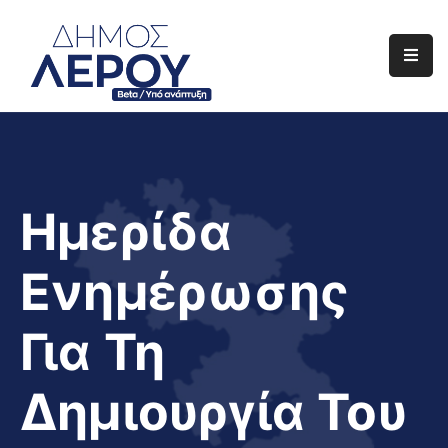
Αρχική
Ο
Δήμος
Ενημέρωση
Ημερίδα
Διαφάνεια
Ενημέρωσης
Το
Νησί
Για Τη
Μας
Έργα
Δημιουργία Του