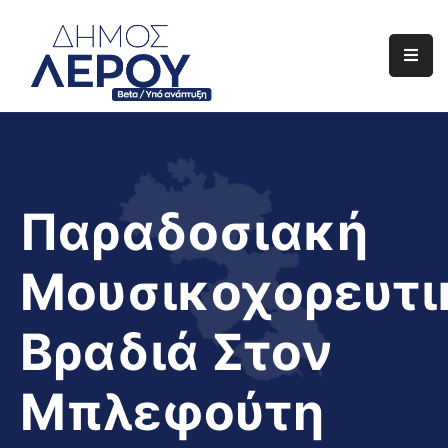
Αρχική
Ο
Δήμος
Ενημέρωση
Παραδοσιακή
Διαφάνεια
Μουσικοχορευτι
Το
Νησί
Βραδιά Στον
Μας
Έργα
Μπλεφούτη