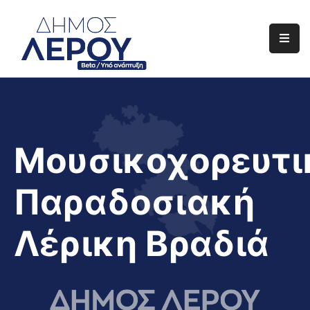
Αρχική
Ο
Δήμος
Ενημέρωση
Μουσικοχορευτι
Διαφάνεια
Παραδοσιακή
Το
Νησί
Λέρικη Βραδιά
Μας
Έργα