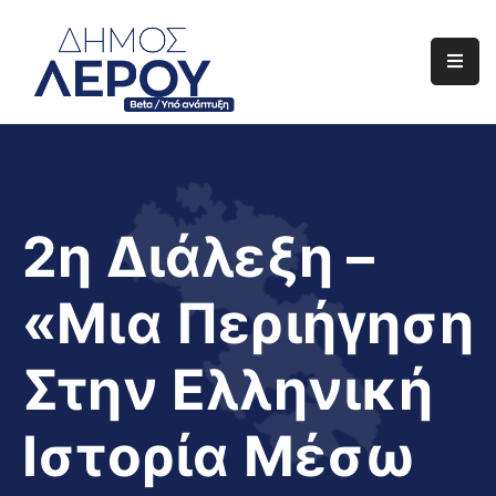
Αρχική
Ο
Δήμος
Ενημέρωση
2η Διάλεξη –
Διαφάνεια
«Μια Περιήγηση
Το
Νησί
Στην Ελληνική
Μας
Έργα
Ιστορία Μέσω