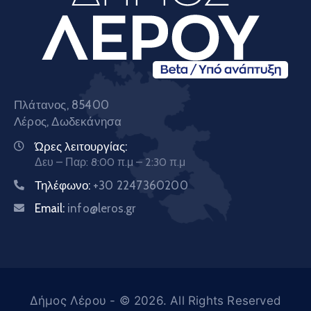
Πλάτανος, 85400
Λέρος, Δωδεκάνησα
Ώρες λειτουργίας:
Δευ – Παρ: 8:00 π.μ – 2:30 π.μ
Τηλέφωνο:
+30 2247360200
Email:
info@leros.gr
Δήμος Λέρου
- © 2026. All Rights Reserved