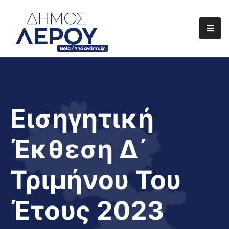
Αρχική
Ο
Δήμος
Ενημέρωση
Εισηγητική
Διαφάνεια
Έκθεση Δ΄
Το
Νησί
Τριμήνου Του
Μας
Έργα
Έτους 2023