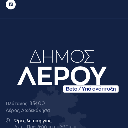
Πλάτανος, 85400
Λέρος, Δωδεκάνησα
Ώρες λειτουργίας:
Δευ – Παρ: 8:00 π.μ – 2:30 π.μ