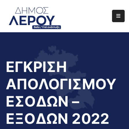
Αρχική
Ο
Δήμος
Ενημέρωση
ΕΓΚΡΙΣΗ
Διαφάνεια
ΑΠΟΛΟΓΙΣΜΟΥ
Το
Νησί
ΕΣΟΔΩΝ –
Μας
Έργα
ΕΞΟΔΩΝ 2022