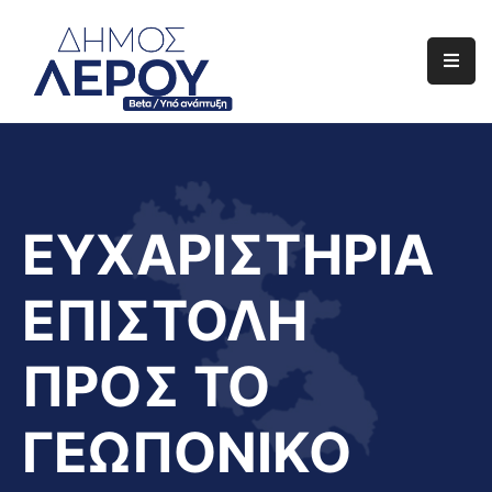
Αρχική
Ο
Δήμος
Ενημέρωση
ΕΥΧΑΡΙΣΤΗΡΙΑ
Διαφάνεια
ΕΠΙΣΤΟΛΗ
Το
Νησί
ΠΡΟΣ ΤΟ
Μας
Έργα
ΓΕΩΠΟΝΙΚΟ