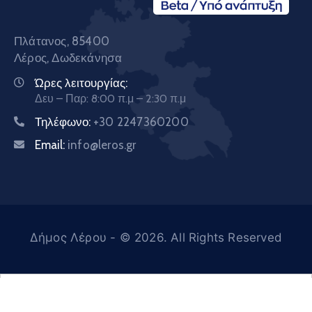
Πλάτανος, 85400
Λέρος, Δωδεκάνησα
Ώρες λειτουργίας:
Δευ – Παρ: 8:00 π.μ – 2:30 π.μ
Τηλέφωνο:
+30 2247360200
Email:
info@leros.gr
Δήμος Λέρου
- © 2026. All Rights Reserved
Ελληνικά