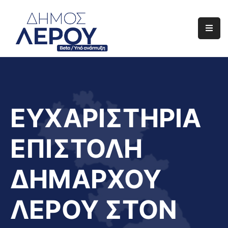
Αρχική
Ο
Δήμος
Ενημέρωση
ΕΥΧΑΡΙΣΤΗΡΙΑ
Διαφάνεια
ΕΠΙΣΤΟΛΗ
Το
Νησί
ΔΗΜΑΡΧΟΥ
Μας
Έργα
ΛΕΡΟΥ ΣΤΟΝ