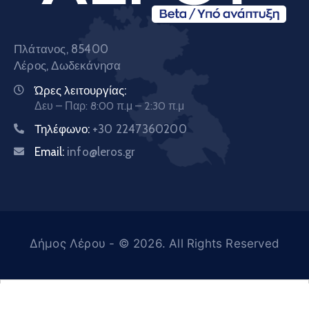
Πλάτανος, 85400
Λέρος, Δωδεκάνησα
Ώρες λειτουργίας:
Δευ – Παρ: 8:00 π.μ – 2:30 π.μ
Τηλέφωνο:
+30 2247360200
Email:
info@leros.gr
Δήμος Λέρου
- © 2026. All Rights Reserved
Ελληνικά