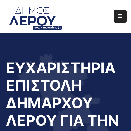
Αρχική
Ο
Δήμος
Ενημέρωση
ΕΥΧΑΡΙΣΤΗΡΙΑ
Διαφάνεια
ΕΠΙΣΤΟΛΗ
Το
Νησί
ΔΗΜΑΡΧΟΥ
Μας
Έργα
ΛΕΡΟΥ ΓΙΑ ΤΗΝ