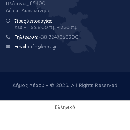
Πλάτανος, 85400
Λέρος, Δωδεκάνησα
Ώρες λειτουργίας:
Δευ – Παρ: 8:00 π.μ – 2:30 π.μ
Τηλέφωνο:
+30 2247360200
Email:
info@leros.gr
Δήμος Λέρου
- © 2026. All Rights Reserved
Ελληνικά