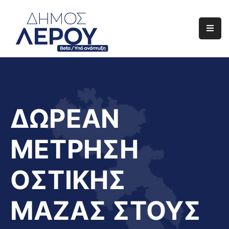
Αρχική
Ο
Δήμος
Ενημέρωση
ΔΩΡΕΑΝ
Διαφάνεια
ΜΕΤΡΗΣΗ
Το
Νησί
ΟΣΤΙΚΗΣ
Μας
Έργα
ΜΑΖΑΣ ΣΤΟΥΣ