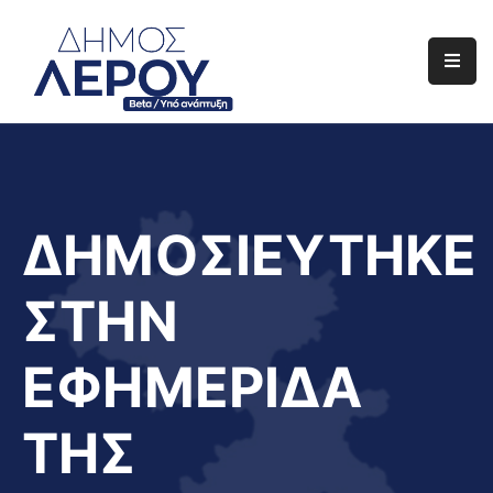
Αρχική
Ο
Δήμος
Ενημέρωση
ΔΗΜΟΣΙΕΥΤΗΚΕ
Διαφάνεια
ΣΤΗΝ
Το
Νησί
ΕΦΗΜΕΡΙΔΑ
Μας
Έργα
ΤΗΣ