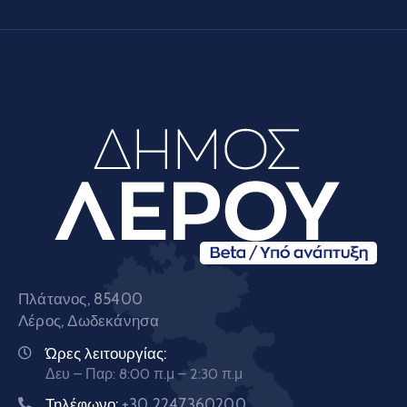
Πλάτανος, 85400
Λέρος, Δωδεκάνησα
Ώρες λειτουργίας:
Δευ – Παρ: 8:00 π.μ – 2:30 π.μ
Τηλέφωνο:
+30 2247360200