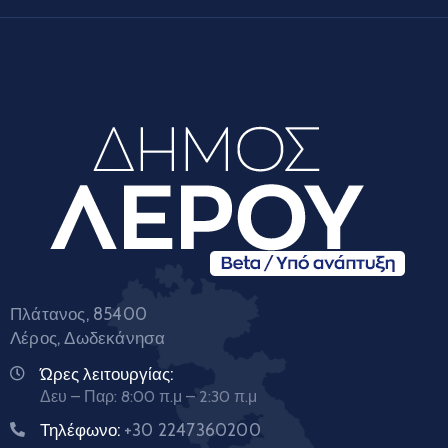
Πλάτανος, 85400
Λέρος, Δωδεκάνησα
Ώρες λειτουργίας:
Δευ – Παρ: 8:00 π.μ – 2:30 π.μ
Τηλέφωνο:
+30 2247360200