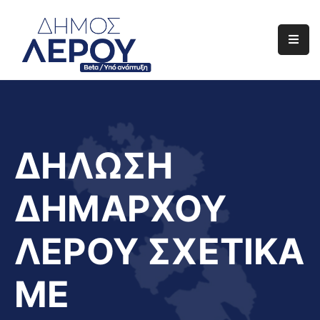
Αρχική
Ο
Δήμος
Ενημέρωση
ΔΗΛΩΣΗ
Διαφάνεια
ΔΗΜΑΡΧΟΥ
Το
Νησί
ΛΕΡΟΥ ΣΧΕΤΙΚΑ
Μας
Έργα
ΜΕ