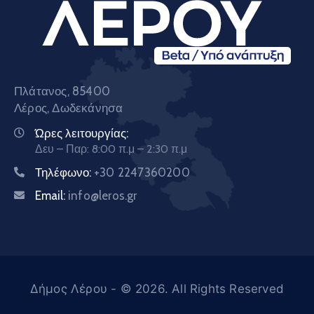
Πλάτανος, 85400
Λέρος, Δωδεκάνησα
Ώρες λειτουργίας:
Δευ – Παρ: 8:00 π.μ – 2:30 π.μ
Τηλέφωνο:
+30 2247360200
Email:
info@leros.gr
Δήμος Λέρου
- © 2026. All Rights Reserved